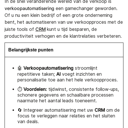
In de snel veranderende wereld van de verkoop is
verkoopautomatisering
een gamechanger geworden.
Of u nu een klein bedrijf of een grote onderneming
bent, het automatiseren van uw verkoopproces met de
CRM
juiste tools of
kunt u tijd besparen, de
productiviteit verhogen en de klantrelaties verbeteren.
Belangrijkste punten
Verkoopautomatisering
🤖
stroomlijnt
AI
repetitieve taken;
voegt inzichten en
personalisatie toe aan het hele verkoopproces.
Voordelen:
⏱️
tijdwinst, consistente follow-ups,
schonere gegevens en schaalbare processen
naarmate het aantal leads toeneemt.
CRM
🔄 Integreer automatisering met uw
om de
focus te verleggen naar relaties en het sluiten
van deals.