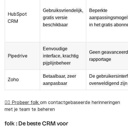
Gebruiksvriendelijk,
Beperkte
HubSpot
gratis versie
aanpassingsmogel
CRM
beschikbaar
in het gratis abon
Eenvoudige
Geen geavanceer
Pipedrive
interface, krachtig
rapportage
pijplijnbeheer
Betaalbaar, zeer
De gebruikersinter
Zoho
aanpasbaar
overweldigend zijn
👉🏼 Probeer folk
om contactgebaseerde herinneringen
met je team te beheren
folk
: De beste CRM voor