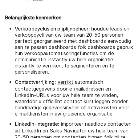
Belangrijkste kenmerken
Verkoopcyclus en pijplijnbeheer: houd
de leads en
verkoopcycli van uw team van 20-50 personen
perfect georganiseerd met dashboards eenvoudig
aan te passen dashboards folk dashboards gebruik
hun verkoopautomatiseringsfuncties om de
communicatie instantly uw hele organisatie
instantly te verrijken, te segmenteren en te
personaliseren.
Contactverrijking:
verrijkt
automatisch
contactgegevens
door e-mailadressen en
LinkedIn-URL's voor uw hele team te vinden,
waardoor u efficiënt contact kunt leggen zonder
handmatige gegevensinvoer of extra kosten voor
e-maildiensten in uw groeiende organisatie.
LinkedIn-integratie:
importeer
naadloos
contacten
uit LinkedIn
en Sales Navigator uw hele team van
20-50 personen om contacten binnen folk bij te