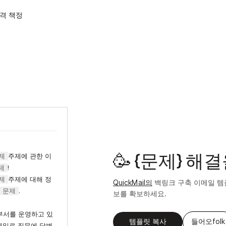
격 책정
제
주제에 관한 이
🥳 {문제} 해
제
!
제
주제에 대해 정
QuickMail의
백링크 구축 이메일 템
문제
.
보를 확보하세요.
부서를 운영하고 있
템플릿 복사
들어오folk
메일로 질문에 답변