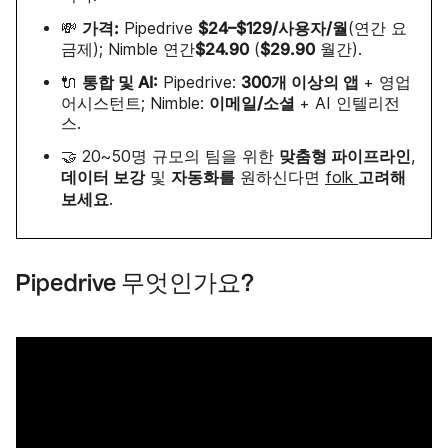
가격:
$24–$129/사용자/월
💸
Pipedrive
(연간 요
$24.90
$29.90
금제); Nimble 연간
(
월간).
통합 및 AI:
300개 이상의 앱
🔌
Pipedrive:
+ 영업
이메일/소셜
어시스턴트; Nimble:
+ AI 인텔리전
스.
맞춤형 파이프라인
🤝 20~50명 규모의 팀을 위한
,
데이터 보강
자동화를
고려해
및
원하신다면
folk
보세요
.
Pipedrive 무엇인가요?