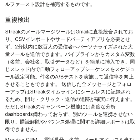
ルファースト設計を補完するものです。
重複検出
StreakのメールマージツールはGmailに直接統合されてお
り、CSVインポートやサードパーティアプリを必要とせ
ず、2分以内に数百人の受信者へパーソナライズされた大
量メールを送信できます。パイプラインからカスタム変数
（名前、会社名、取引データなど）を簡単に挿入でき、同
じスレッド内で自動フォローアップシーケンスをスケジュ
ール設定可能。件名のA/Bテストを実施して返信率を向上
させることもできます。 送信した全メッセージとフォロ
ーアップはStreakタイムラインにシームレスに記録され
るため、開封・クリック・返信の追跡が確実に行えます。
ただしStreakのキャンペーン機能には高度な分析
dashboards備わっておらず、別のツールを連携させない
限り、購読解除やバウンス処理に関する詳細レポートは取
得できません。
Monday CRM 、電話番号、名前、メールアドレスを含む