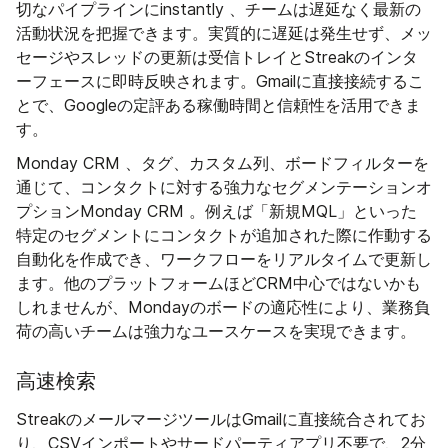
切なパイプラインにinstantly 、チームは遅延なく最新の
活動状況を把握できます。実質的に遅延は発生せず、メッ
セージやスレッドの更新は受信トレイとStreakのインタ
ーフェースに即時反映されます。Gmailに直接接続するこ
とで、Googleの定評ある稼働時間と信頼性を活用できま
す。
Monday CRM 、タグ、カスタム列、ボードフィルターを
通じて、コンタクトに対する強力なセグメンテーションオ
プションMonday CRM 。例えば「新規MQL」といった
特定のセグメントにコンタクトが追加された際に作動する
自動化を作成でき、ワークフローをリアルタイムで更新し
ます。他のプラットフォームほどCRM中心ではないかも
しれませんが、Mondayのボードの適応性により、業務負
荷の高いチームは強力なユースケースを実現できます。
高速検索
StreakのメールマージツールはGmailに直接統合されてお
り、CSVインポートやサードパーティアプリ不要で、2分