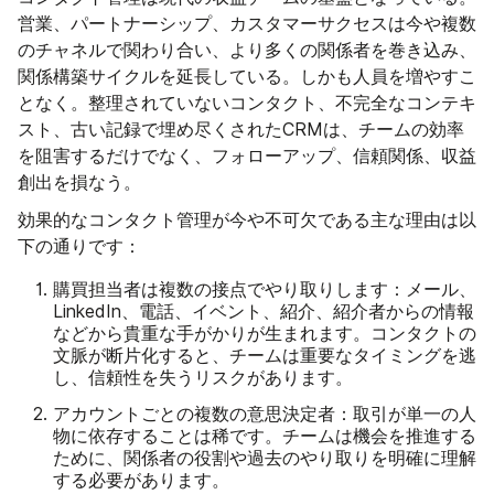
営業、パートナーシップ、カスタマーサクセスは今や複数
のチャネルで関わり合い、より多くの関係者を巻き込み、
関係構築サイクルを延長している。しかも人員を増やすこ
となく。整理されていないコンタクト、不完全なコンテキ
スト、古い記録で埋め尽くされたCRMは、チームの効率
を阻害するだけでなく、フォローアップ、信頼関係、収益
創出を損なう。
効果的なコンタクト管理が今や不可欠である主な理由は以
下の通りです：
購買担当者は複数の接点でやり取りします：
メール、
LinkedIn、電話、イベント、紹介、紹介者からの情報
などから貴重な手がかりが生まれます。コンタクトの
文脈が断片化すると、チームは重要なタイミングを逃
し、信頼性を失うリスクがあります。
アカウントごとの複数の意思決定者：
取引が単一の人
物に依存することは稀です。チームは機会を推進する
ために、関係者の役割や過去のやり取りを明確に理解
する必要があります。