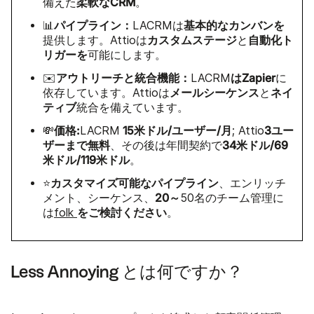
柔軟なCRM
備えた
。
パイプライン：
基本的なカンバンを
📊
LACRMは
カスタムステージ
自動化ト
提供します。Attioは
と
リガーを
可能にします。
アウトリーチと統合機能：
はZapier
✉️
LACRM
に
メールシーケンス
ネイ
依存しています。Attioは
と
ティブ
統合を備えています。
価格:
15米ドル/ユーザー/月
3ユー
💸
LACRM
; Attio
ザーまで無料
34米ドル/69
、その後は年間契約で
米ドル/119米ドル
。
カスタマイズ可能なパイプライン
⭐
、エンリッチ
20～
メント、シーケンス、
50名のチーム管理に
をご検討ください
は
folk
。
Less Annoying とは何ですか？