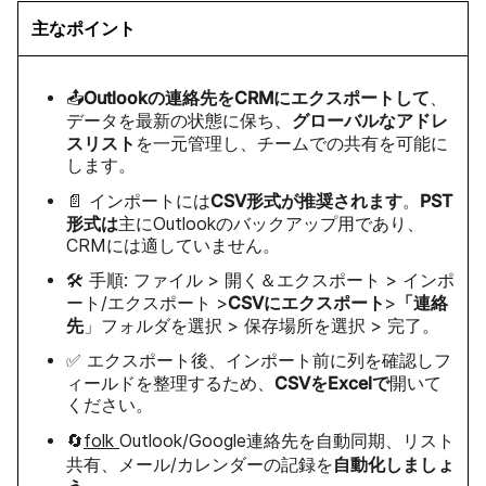
主なポイント
Outlookの連絡先をCRMにエクスポートして
📤
、
グローバルなアドレ
データを最新の状態に保ち、
スリスト
を一元管理し、チームでの共有を可能に
します。
CSV形式が推奨されます
PST
📄 インポートには
。
形式は
主にOutlookのバックアップ用であり、
CRMには適していません。
🛠️ 手順: ファイル > 開く＆エクスポート > インポ
CSVにエクスポート
「連絡
ート/エクスポート >
>
先
」フォルダを選択 > 保存場所を選択 > 完了。
✅ エクスポート後、インポート前に列を確認しフ
CSVをExcelで
ィールドを整理するため、
開いて
ください。
🔄
folk
Outlook/Google連絡先を自動同期、リスト
自動化しましょ
共有、メール/カレンダーの記録を