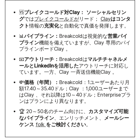
ブレイクコールド対Clay：
ソーシャルセリン
🆚
グ
はコンタ
では
ブレイクコールドが
リード；
Clay
クト
充実化
情報の
と自動化で真価を発揮します。
パイプライン：
営業パイ
📊
Breakcoldは視覚的な
プライン
機能を備えていますが、Clay 専用のパイ
プラインボードClay 。
アウトリーチ：
マルチチャネルメ
📧
Breakcoldは
ールとLinkedInを活用した
アウトリーチに対応し
ています。一方、Clay 一斉送信機能Clay 。
価格（年間）：
💸
Breakcold：1ユーザーあたり月
額17.40～35.40ドル；Clay ：1,000ユーザーまで
はClay 、それ以降は10～40ドル；Enterpriseプラ
ンはプランにより異なります。
カスタマイズ可能
🏆 20～50名のチーム向けに、
なパイプライン
メールシー
、エンリッチメント、
ケンス
をご検討ください
folk
。