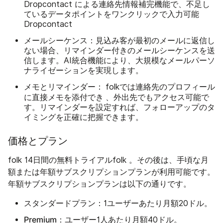
Dropcontact による連絡先情報補完機能で、不足し
ているデータポイントをワンクリックで入力可能
Dropcontact
メールシーケンス：
見込み客が最初のメールに返信し
ない場合、リマインダー付きのメールシーケンスを送
信します。AI統合機能により、大規模なメールパーソ
ナライゼーションを実現します。
メモとリマインダー：
folkでは連絡先のプロフィール
添付でき
に直接メモを
、外出先でもアクセス可能で
す。リマインダーを設定すれば、フォローアップのタ
イミングを正確に把握できます。
価格とプラン
folk 14日間の無料トライアルfolk 。その後は、手頃な月
額または年額サブスクリプションプランが利用可能です。
年額サブスクリプションプランは以下の通りです。
スタンダードプラン：
1ユーザーあたり月額20ドル。
Premium：
ユーザー1人あたり月額40ドル。