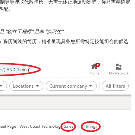
像用激光制导导弹取代散弹枪。无需无休止地滚动浏览，你只需精确定
准匹配。
n) 且 "软件工程师" 且非 "实习生"
antly 资历尚浅的简历，精准呈现具备您所需特定技能组合的候选