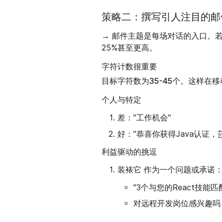
策略二：撰写引人注目的邮
→ 邮件主题是每场对话的入口。若能
25%甚至更高。
字符计数很重要
字符数为35-45个
目标
。这样在移
个人与特定
差
："工作机会"
好
："恭喜你获得Java认证，
利益驱动的挑逗
装裱它
作为一个问题或承诺
"3个与您的React技能匹
对远程开发岗位感兴趣吗