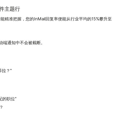
件主题行
精准把握，您的InMail回复率便能从行业平均的15%攀升至
动端通知中不会被截断。
莎拉？"
：
配的职位"
？