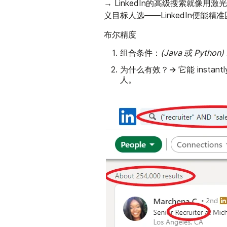
→ LinkedIn的高级搜索就
义目标人选——LinkedIn便能精
布尔精度
组合条件
：
(Java 或 Pytho
为什么有效？→ 它能
inst
人。