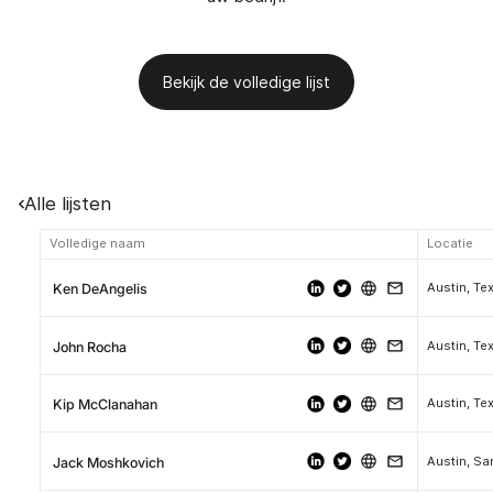
Bekijk de volledige lijst
Alle lijsten
Volledige naam
Locatie
Austin, Te
Ken DeAngelis
Austin, Te
John Rocha
Austin, Te
Kip McClanahan
Austin, Sa
Jack Moshkovich