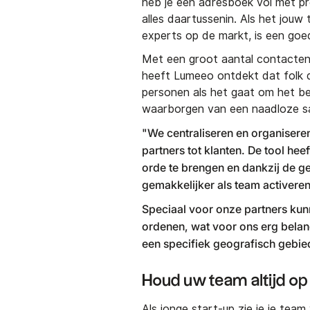
heb je een adresboek vol met pr
alles daartussenin. Als het jouw
experts op de markt, is een goe
Met een groot aantal contacte
heeft Lumeeo ontdekt dat folk 
personen als het gaat om het be
waarborgen van een naadloze sa
"We centraliseren en organiser
partners tot klanten. De tool hee
orde te brengen en dankzij de g
gemakkelijker als team activeren
Speciaal voor onze partners kun
ordenen, wat voor ons erg belang
een specifiek geografisch gebi
Houd uw team altijd o
Als jonge start-up zie je je team