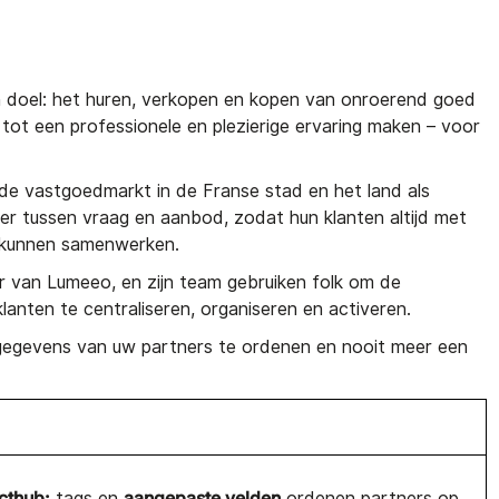
doel: het huren, verkopen en kopen van onroerend goed
n tot een professionele en plezierige ervaring maken – voor
de vastgoedmarkt in de Franse stad en het land als
er tussen vraag en aanbod, zodat hun klanten altijd met
 kunnen samenwerken.
r van Lumeeo, en zijn team gebruiken folk om de
anten te centraliseren, organiseren en activeren.
egevens van uw partners te ordenen en nooit meer een
cthub:
aangepaste velden
tags en
ordenen partners op