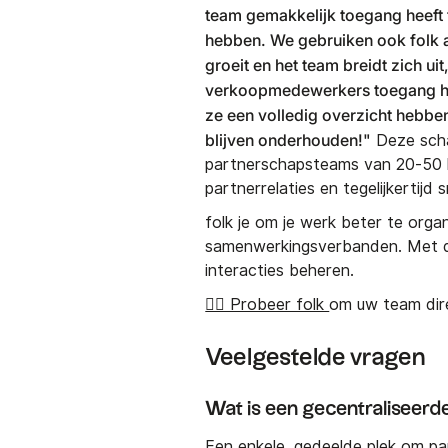
team gemakkelijk toegang heeft 
hebben. We gebruiken ook folk al
groeit en het team breidt zich uit
verkoopmedewerkers toegang hebb
ze een volledig overzicht hebbe
blijven onderhouden!"
Deze scha
partnerschapsteams van 20-50 l
partnerrelaties en tegelijkertijd
folk je om je werk beter te orga
samenwerkingsverbanden. Met
interacties beheren.
👉🏼 Probeer folk
om uw team dire
Veelgestelde vragen
Wat is een gecentraliseer
Een enkele, gedeelde plek om par