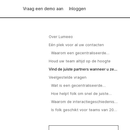
Vraag een demo aan
Inloggen
Over Lumeeo
Eén plek voor al uw contacten
Waarom een gecentraliseerde
database belangrijk is
Houd uw team altijd op de hoogte
Vind de juiste partners wanneer u ze
nodig hebt
Veelgestelde vragen
Wat is een gecentraliseerde
contactendatabase voor
Hoe helpt folk om snel de juiste
vastgoedteams?
partner te vinden?
Waarom de interactiegeschiedenis
binnen het team delen?
Is folk geschikt voor teams van 20
tot 50 personen?