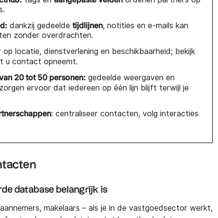
s.
d:
tijdlijnen
dankzij gedeelde
, notities en e-mails kan
tten zonder overdrachten.
r op locatie, dienstverlening en beschikbaarheid; bekijk
t u contact opneemt.
an 20 tot 50 personen:
gedeelde weergaven en
zorgen ervoor dat iedereen op één lijn blijft terwijl je
rtnerschappen
: centraliseer contacten, volg interacties
ntacten
e database belangrijk is
 aannemers, makelaars – als je in de vastgoedsector werkt,