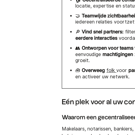
locatie, expertise en statu
Teamwijde zichtbaarhei
🤝
iedereen relaties voortze
Vind snel partners:
🔎
filte
eerdere interacties
voorda
Ontworpen voor teams v
👥
machtigingen
eenvoudige
groeit.
Overweeg
pa
🧰
folk
voor
en activeer uw netwerk.
Eén plek voor al uw co
Waarom een gecentraliseerd
Makelaars, notarissen, bankiers,