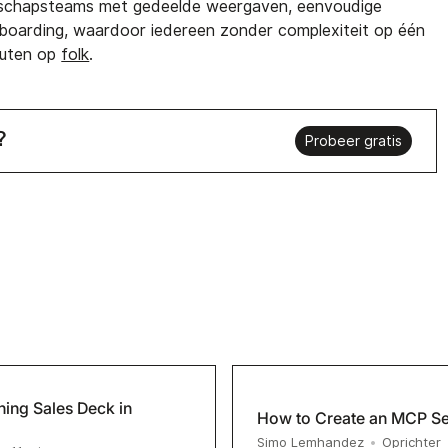
erschapsteams met gedeelde weergaven, eenvoudige
nboarding, waardoor iedereen zonder complexiteit op één
inuten op
folk
.
?
Probeer gratis
ing Sales Deck in
How to Create an MCP Se
Simo Lemhandez
•
Oprichter