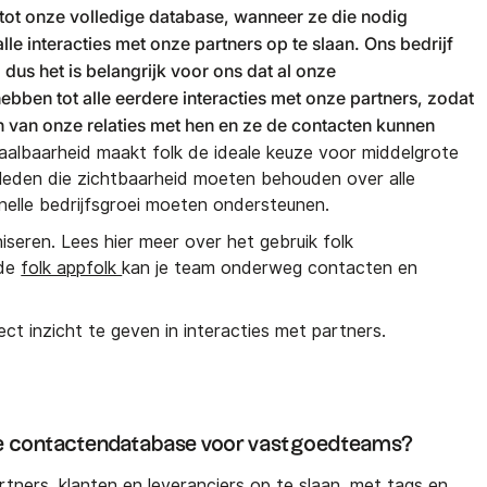
tot onze volledige database, wanneer ze die nodig
le interacties met onze partners op te slaan. Ons bedrijf
, dus het is belangrijk voor ons dat al onze
en tot alle eerdere interacties met onze partners, zodat
n van onze relaties met hen en ze de contacten kunnen
albaarheid maakt folk de ideale keuze voor middelgrote
eden die zichtbaarheid moeten behouden over alle
 snelle bedrijfsgroei moeten ondersteunen.
niseren. Lees hier meer over het gebruik folk
 de
folk appfolk
kan je team onderweg contacten en
ct inzicht te geven in interacties met partners.
de contactendatabase voor vastgoedteams?
tners, klanten en leveranciers op te slaan, met tags en