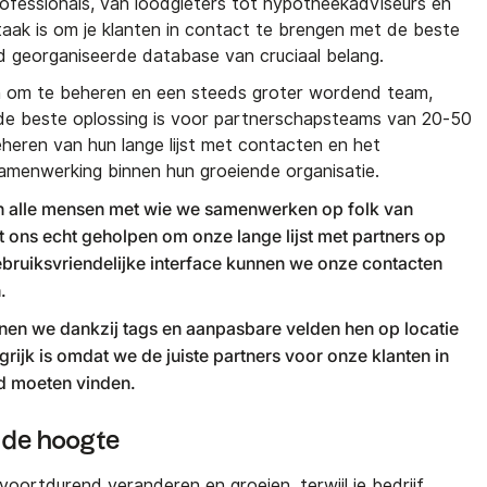
ofessionals, van loodgieters tot hypotheekadviseurs en
 taak is om je klanten in contact te brengen met de beste
d georganiseerde database van cruciaal belang.
n om te beheren en een steeds groter wordend team,
de beste oplossing is voor partnerschapsteams van 20-50
heren van hun lange lijst met contacten en het
menwerking binnen hun groeiende organisatie.
en alle mensen met wie we samenwerken op folk van
ft ons echt geholpen om onze lange lijst met partners op
ebruiksvriendelijke interface kunnen we onze contacten
.
nen we dankzij tags en aanpasbare velden hen op locatie
rijk is omdat we de juiste partners voor onze klanten in
ed moeten vinden.
p de hoogte
 voortdurend veranderen en groeien, terwijl je bedrijf