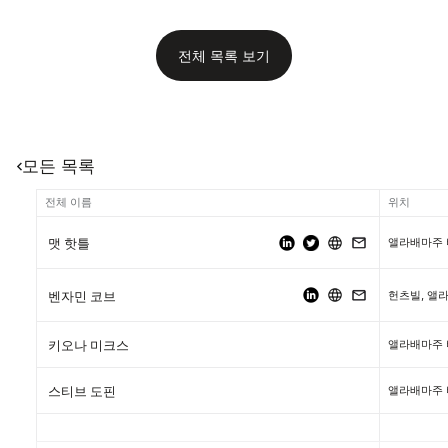
전체 목록 보기
모든 목록
전체 이름
위치
앨라배마주
맷 핫틀
헌츠빌, 앨
벤자민 코브
앨라배마주
키오나 미크스
앨라배마주
스티브 도핀