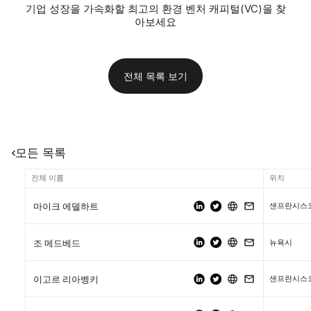
기업 성장을 가속화할 최고의 환경 벤처 캐피털(VC)을 찾
아보세요
전체 목록 보기
모든 목록
전체 이름
위치
샌프란시스코
마이크 에델하트
뉴욕시
조 메드베드
샌프란시스코
이고르 리아벵키