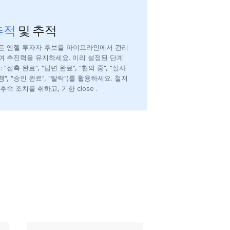
추적
및 추적
든 엔젤 투자자 후보를 파이프라인에서 관리
여 추진력을 유지하세요. 미리 설정된 단계
: "접촉 완료", "답변 완료", "협의 중", "실사
행", "승인 완료", "탈락")를 활용하세요. 철저
 후속 조치를 취하고, 기한 close .