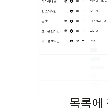
타티아나 솔리스
밴쿠버, 캐나다
댄 그레이엄
오스틴
돈 호
샌프란시스코
조너선 엘리스
시카고
마이클 호프만
뉴욕
.
.
.
.
.
.
.
.
.
.
.
.
목록에