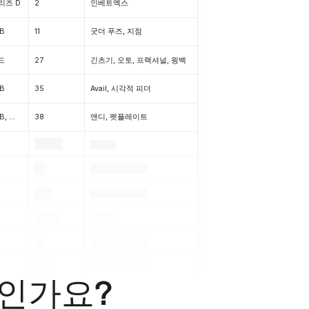
리즈 D
2
인베트엑스
B
11
굿더 푸즈, 지점
드
27
긴츠기, 오토, 프랙셔널, 윙백
B
35
Avail, 시각적 피더
시드, 시리즈 A, 시리즈 B, 시리즈 C, 시리즈 D
38
앤디, 펫플레이트
.
.
.
.
.
.
.
.
.
.
.
인가요?