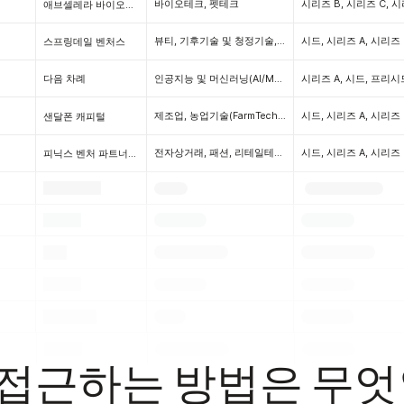
바이오테크, 펫테크
시리즈 B, 시리즈 C, 시
애브셀레라 바이오로직스
뷰티, 기후기술 및 청정기술, 교육기술, 여성기술, 헬스케어, 펫테크, 통신(TMT)
시드, 시리즈 A, 시리즈 
스프링데일 벤처스
인공지능 및 머신러닝(AI/ML), 바이오테크, 헬스케어, 정보기술, 사물인터넷(IoT), 앱, 펫테크, 소프트웨어, 엔터프라이즈, 인프라, SaaS
시리즈 A, 시드, 프리시
다음 차례
제조업, 농업기술(FarmTech), 인공지능 및 기계학습(AI/ML), 핀테크, 클라우드 기술, 건설 기술, 헬스케어, 전자상거래, 에드테크, e스포츠(게임), 레스토랑테크, HR 테크, 인프라, 인슈어테크, 사물인터넷(IoT), 법률 테크, 마케팅(마테크), 부동산테크, 펫테크, 로봇공학, SaaS, 우주기술, 공급망 기술, 통신(TMT)
시드, 시리즈 A, 시리즈 
샌달폰 캐피털
전자상거래, 패션, 리테일테크, 소비자, 배송, 펫테크, SaaS
피닉스 벤처 파트너스 유한책임회사
.
.
.
.
.
.
.
.
.
.
.
.
.
.
.
.
.
.
 접근하는 방법은 무엇