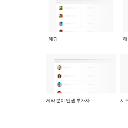
헤딩
헤
제약 분야 엔젤 투자자
시드