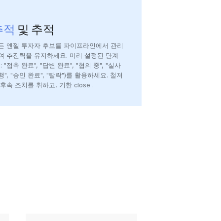
추적
및 추적
든 엔젤 투자자 후보를 파이프라인에서 관리
여 추진력을 유지하세요. 미리 설정된 단계
: "접촉 완료", "답변 완료", "협의 중", "실사
행", "승인 완료", "탈락")를 활용하세요. 철저
 후속 조치를 취하고, 기한 close .