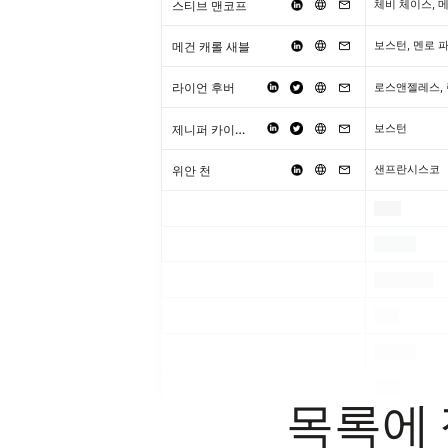
스티브 맨코프
메건 캐롤 새블
보스턴, 멘로 
라이언 후버
로스앤젤레스,
제니퍼 카이저 노이도르퍼
보스턴
위안 천
샌프란시스코
.
.
.
.
.
.
.
.
.
.
.
.
목록에