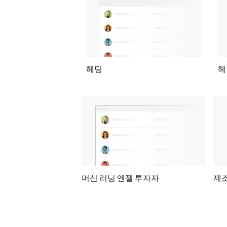
헤딩
헤
머신 러닝 엔젤 투자자
제조