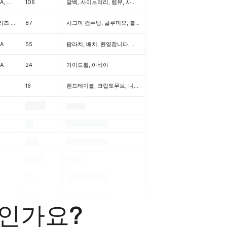
프리시드, 시드, 시리즈 A, 시리즈 B, 시리즈 C, 시리즈 D
106
말벡, 사이브러리, 렙뷰, 사이브러리, 빔, 화이트박스, 에지커넥스, 치타 디지털, 라이언가드
시리즈 A, 시리즈 B, 시리즈 C, 시리즈 D
87
시그마 컴퓨팅, 클루미오, 블루 헥사곤, 솔로.io, 업바운드
A
55
팝라치, 배치, 환영합니다, 나중에 봐요, 저스트포인트, 메인스트리트, 파이프, 탠덤, 슈퍼그레이트
A
24
가이드휠, 아비아
16
렌드테이블, 크립토무브, 니어사이드, 루나, 바우치, 레볼루트
.
.
.
.
.
.
.
.
.
.
.
인가요?