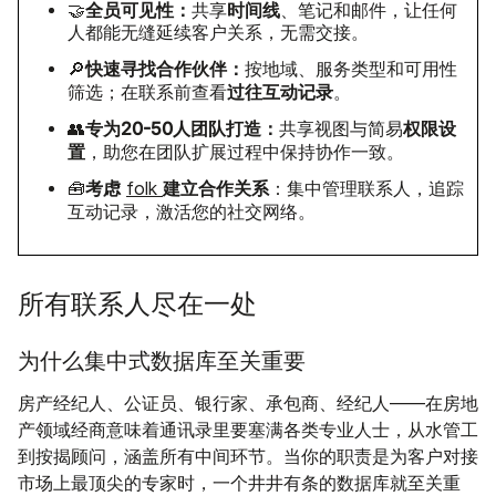
全员可见性：
时间线
🤝
共享
、笔记和邮件，让任何
人都能无缝延续客户关系，无需交接。
快速寻找合作伙伴：
🔎
按地域、服务类型和可用性
过往互动记录
筛选；在联系前查看
。
专为20-50人团队打造：
权限设
👥
共享视图与简易
置
，助您在团队扩展过程中保持协作一致。
考虑
建立合作关系
🧰
folk
：集中管理联系人，追踪
互动记录，激活您的社交网络。
所有联系人尽在一处
为什么集中式数据库至关重要
房产经纪人、公证员、银行家、承包商、经纪人——在房地
产领域经商意味着通讯录里要塞满各类专业人士，从水管工
到按揭顾问，涵盖所有中间环节。当你的职责是为客户对接
市场上最顶尖的专家时，一个井井有条的数据库就至关重