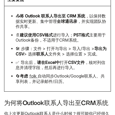
将 Outlook 联系人导出至 CRM 系统
📤
，以保持数
全球通讯录
据实时更新、集中管理
，并实现团队协
作共享。
建议使用CSV格式
PST格式
📄
进行导入；
主要用于
Outlook备份，不适用于CRM系统。
导出为
🛠️ 步骤：文件 > 打开与导出 > 导入/导出 >
CSV
联系人
> 选择
文件夹 > 选择位置 > 完成。
请在Excel中
CSV文件
✅ 导出后，
打开
，核对列信
息并清理字段，然后再进行导入。
考虑
🔄
folk
自动同步Outlook/Google联系人、共
享列表，并记录邮件/日历。
为何将Outlook联系人导出至CRM系统
你上次更新Outlook联系人是什么时候？很可能你已经很久