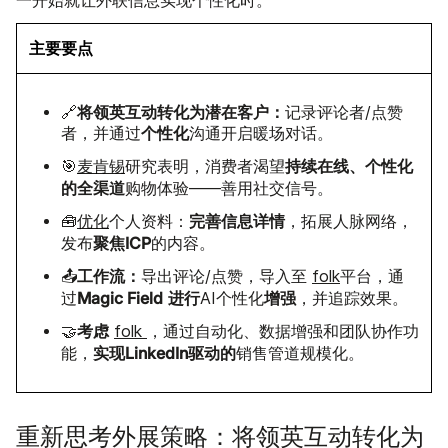
一开始就让外联信息实现个性化时。
主要要点
将领英互动转化为潜在客户：
🔗
记录评论者/点赞
个性化
者，并通过
沟通开启暖场对话。
持续在线、个性化
🎯
麦肯锡
研究表明，消费者渴望
的全渠道
购物体验——善用社交信号。
完善信息详情
🧰
优化
个人资料：
，拓展人脉网络，
聚焦ICP
发布
的内容。
工作流：
📤
导出评论/点赞，导入至
folk
平台，通
Magic Field
进行
增强
过
AI个性化
，并追踪效果。
考虑
🤝
folk
，通过自动化、数据增强和团队协作功
实现LinkedIn驱动的
能，
销售管道规模化。
重新思考外展策略：将领英互动转化为