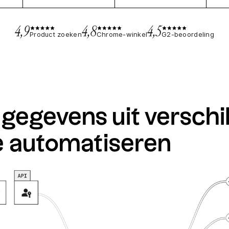
4,9
4,8
4,5
Product zoeken
Chrome-winkel
G2-beoordeling
 gegevens uit verschi
 automatiseren