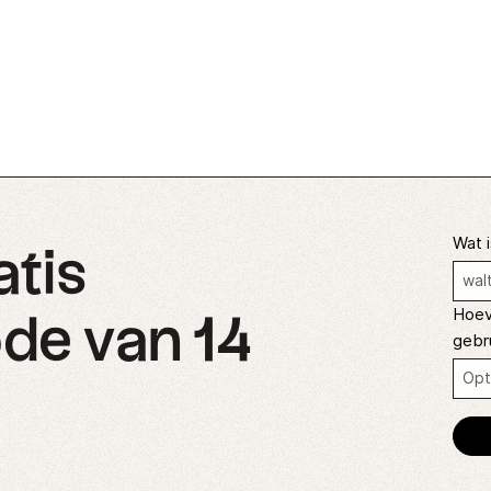
Wat i
atis
Hoev
de van 14
gebr