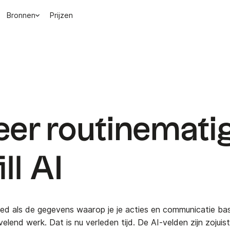
Bronnen
Prijzen
er routinemati
ll AI
oed als de gegevens waarop je je acties en communicatie ba
elend werk. Dat is nu verleden tijd. De AI-velden zijn zojui