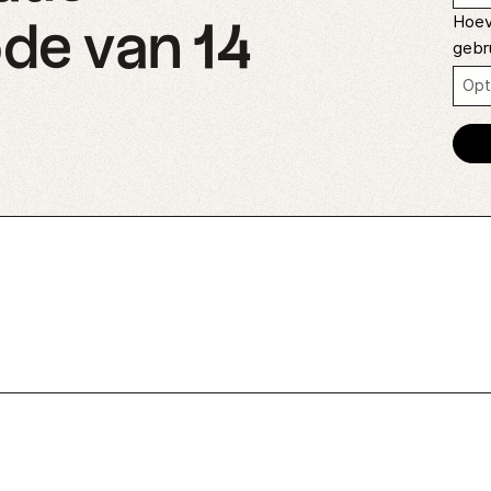
Hoev
de van 14
gebr