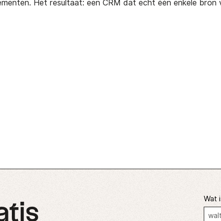
ementen. Het resultaat: een CRM dat echt één enkele bron v
Wat i
atis