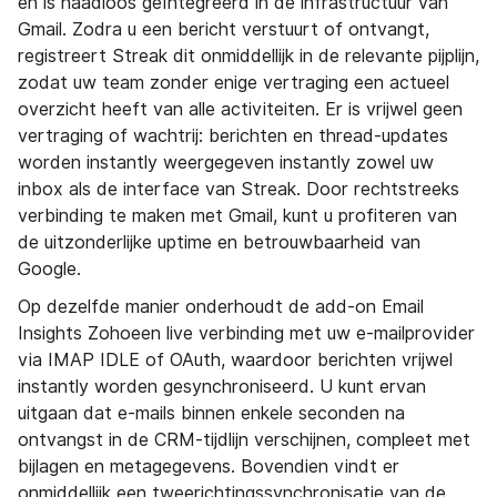
en is naadloos geïntegreerd in de infrastructuur van
Gmail. Zodra u een bericht verstuurt of ontvangt,
registreert Streak dit onmiddellijk in de relevante pijplijn,
zodat uw team zonder enige vertraging een actueel
overzicht heeft van alle activiteiten. Er is vrijwel geen
vertraging of wachtrij: berichten en thread-updates
worden instantly weergegeven instantly zowel uw
inbox als de interface van Streak. Door rechtstreeks
verbinding te maken met Gmail, kunt u profiteren van
de uitzonderlijke uptime en betrouwbaarheid van
Google.
Op dezelfde manier onderhoudt de add-on Email
Insights Zohoeen live verbinding met uw e-mailprovider
via IMAP IDLE of OAuth, waardoor berichten vrijwel
instantly worden gesynchroniseerd. U kunt ervan
uitgaan dat e-mails binnen enkele seconden na
ontvangst in de CRM-tijdlijn verschijnen, compleet met
bijlagen en metagegevens. Bovendien vindt er
onmiddellijk een tweerichtingssynchronisatie van de