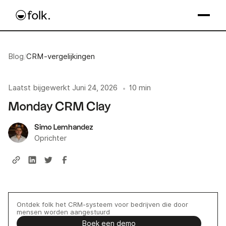
Blog
/
CRM-vergelijkingen
Laatst bijgewerkt
Juni 24, 2026
10 min
•
Monday CRM Clay
Simo Lemhandez
Oprichter
Ontdek folk het CRM-systeem voor bedrijven die door
mensen worden aangestuurd
Boek een demo