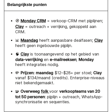
Belangrijkste punten
Monday CRM
🧭
= verkoop-CRM met pijplijnen;
Clay
= outreach + verrijking, gekoppeld aan
CRM.
Maandag
Clay
📊
heeft aanpasbare dealfasen;
heeft geen ingebouwde pijplijn.
Clay
🧠
is toonaangevend op het gebied van
data-verrijking
e-mailreeksen
Monday
en
;
heeft integraties nodig.
Prijzen:
maandag
Clay
💸
$12–$28+ per stoel;
vanaf $134/maand (credits). Enterprise-niveaus
niet bekendgemaakt.
Overweeg
folk
verkoopteams van 20
🧩
voor
tot 50 personen
: pijplijn + outreach, WhatsApp-
synchronisatie en sequenties.