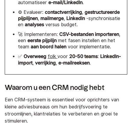
e-mail/LinkedIn
automatiseer
.
contactverrijking
gestructureerde
⚙️ Evalueer:
,
pijplijnen
mailmerge
LinkedIn
,
,
-synchronisatie
analyses
en
versus budget.
CSV-bestanden importeren
🚀 Implementeren:
,
eerste pijplijn
een
met fasen instellen en het
aan boord halen
team
voor implementatie.
Overweeg
20-50 teams
LinkedIn-
✅
folk
voor
:
import
verrijking
e-mailreeksen
,
,
.
Waarom u een CRM nodig hebt
Een CRM-systeem is essentieel voor oprichters van
kleine adviesbureaus om hun bedrijfsvoering te
stroomlijnen, klantrelaties te verbeteren en groei te
stimuleren.