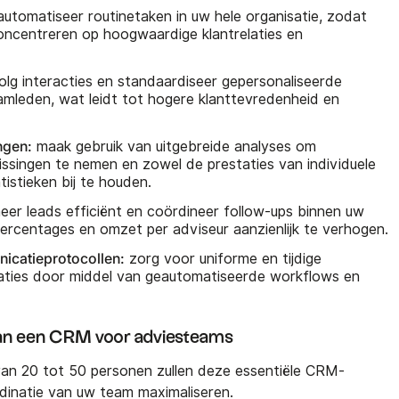
utomatiseer routinetaken in uw hele organisatie, zodat
concentreren op hoogwaardige klantrelaties en
lg interacties en standaardiseer gepersonaliseerde
amleden, wat leidt tot hogere klanttevredenheid en
ngen:
maak gebruik van uitgebreide analyses om
issingen te nemen en zowel de prestaties van individuele
istieken bij te houden.
er leads efficiënt en coördineer follow-ups binnen uw
rcentages en omzet per adviseur aanzienlijk te verhogen.
icatieprotocollen:
zorg voor uniforme en tijdige
elaties door middel van geautomatiseerde workflows en
van een CRM voor adviesteams
an 20 tot 50 personen zullen deze essentiële CRM-
rdinatie van uw team maximaliseren.