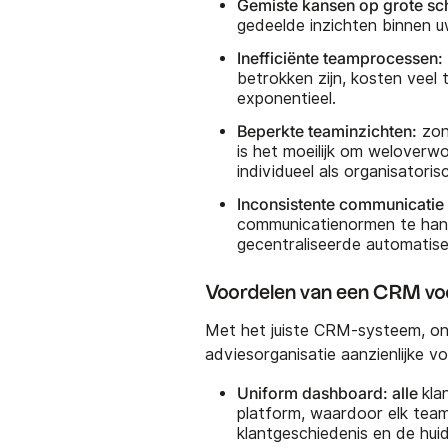
Gemiste kansen op grote sc
gedeelde inzichten binnen u
Inefficiënte teamprocessen:
betrokken zijn, kosten veel 
exponentieel.
Beperkte teaminzichten:
zon
is het moeilijk om weloverw
individueel als organisatoris
Inconsistente communicatie 
communicatienormen te hand
gecentraliseerde automatise
Voordelen van een CRM vo
Met het juiste CRM-systeem, o
adviesorganisatie aanzienlijke 
Uniform dashboard: alle
kla
platform, waardoor elk team
klantgeschiedenis en de huid