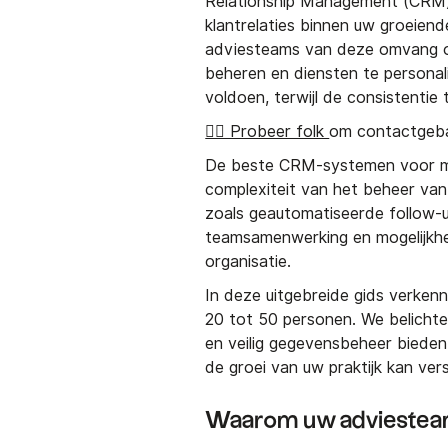
Relationship Management (CRM)
klantrelaties binnen uw groeien
adviesteams van deze omvang om 
beheren en diensten te persona
voldoen, terwijl de consistentie 
👉🏼 Probeer folk
om contactgeba
De beste CRM-systemen voor mi
complexiteit van het beheer van
zoals geautomatiseerde follow-up
teamsamenwerking en mogelijkh
organisatie.
In deze uitgebreide gids verke
20 tot 50 personen. We belichten
en veilig gegevensbeheer bieden
de groei van uw praktijk kan vers
Waarom uw adviestea