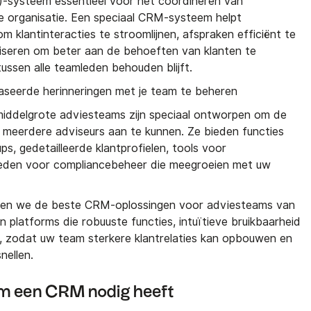
-systeem essentieel voor het coördineren van
de organisatie. Een speciaal CRM-systeem helpt
klantinteracties te stroomlijnen, afspraken efficiënt te
liseren om beter aan de behoeften van klanten te
tussen alle teamleden behouden blijft.
seerde herinneringen met je team te beheren
ddelgrote adviesteams zijn speciaal ontworpen om de
 meerdere adviseurs aan te kunnen. Ze bieden functies
s, gedetailleerde klantprofielen, tools voor
eden voor compliancebeheer die meegroeien met uw
nnen we de beste CRM-oplossingen voor adviesteams van
 platforms die robuuste functies, intuïtieve bruikbaarheid
, zodat uw team sterkere klantrelaties kan opbouwen en
nellen.
m een CRM nodig heeft