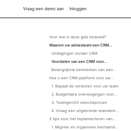
Vraag een demo aan
Inloggen
Voor wie is deze gids bedoeld?
Waarom uw adviesteam een CRM
nodig heeft
Uitdagingen zonder CRM
Voordelen van een CRM voor
middelgrote teams
Belangrijkste kenmerken van een
CRM voor adviesteams
Hoe u een CRM-platform voor uw
team kunt evalueren en kiezen
1. Bepaal de vereisten voor uw team
2. Budgettaire overwegingen voor
groeiende teams
3. Teamgericht selectieproces
4. Vraag een uitgebreide teamdemo
aan
3 tips voor het implementeren van
een CRM in uw team
1. Migreer en organiseer bestaande