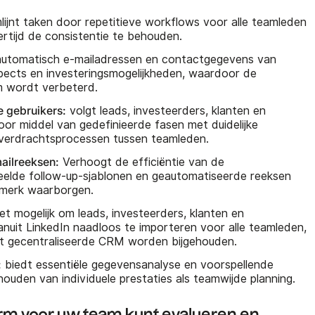
ijnt taken door repetitieve workflows voor alle teamleden
ertijd de consistentie te behouden.
utomatisch e-mailadressen en contactgegevens van
spects en investeringsmogelijkheden, waardoor de
am wordt verbeterd.
e gebruikers:
volgt leads, investeerders, klanten en
oor middel van gedefinieerde fasen met duidelijke
verdrachtsprocessen tussen teamleden.
ailreeksen:
Verhoogt de efficiëntie van de
elde follow-up-sjablonen en geautomatiseerde reeksen
t merk waarborgen.
t mogelijk om leads, investeerders, klanten en
anuit LinkedIn naadloos te importeren voor alle teamleden,
het gecentraliseerde CRM worden bijgehouden.
:
biedt essentiële gegevensanalyse en voorspellende
houden van individuele prestaties als teamwijde planning.
m voor uw team kunt evalueren en