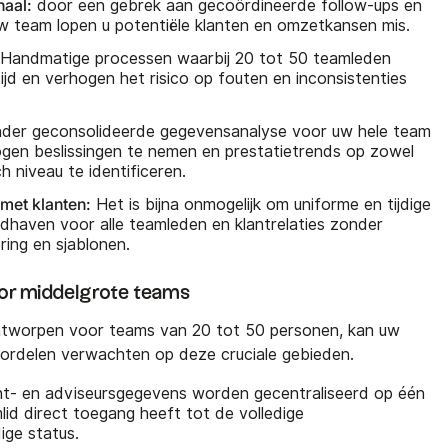
haal:
door een gebrek aan gecoördineerde follow-ups en
w team lopen u potentiële klanten en omzetkansen mis.
Handmatige processen waarbij 20 tot 50 teamleden
tijd en verhogen het risico op fouten en inconsistenties
der geconsolideerde gegevensanalyse voor uw hele team
ogen beslissingen te nemen en prestatietrends op zowel
ch niveau te identificeren.
met klanten:
Het is bijna onmogelijk om uniforme en tijdige
haven voor alle teamleden en klantrelaties zonder
ring en sjablonen.
or middelgrote teams
ntworpen voor teams van 20 tot 50 personen, kan uw
voordelen verwachten op deze cruciale gebieden.
nt- en adviseursgegevens worden gecentraliseerd op één
lid direct toegang heeft tot de volledige
ige status.