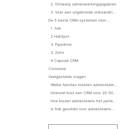
teamgegevens
2. Ontwerp samenwerkingspijplijnen
3. Voer een uitgebreide onboarding
van het team uit
De 5 beste CRM-systemen voor
adviesteams van 20-50 personen
1. folk
2 HubSpot
3. Pipedrive
3. Zoho
4 Capsule CRM
Conclusie
Veelgestelde vragen
Welke functies moeten adviesteams
prioriteit geven in een CRM?
Hoeveel kost een CRM voor 20-50
gebruikers?
Hoe kiezen adviesteams het juiste
CRM-systeem?
Is folk geschikt voor adviesteams
van 20 tot 50 personen?