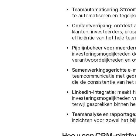
Teamautomatisering
Strooml
te automatiseren en tegelijk
Contactverrijking:
ontdekt a
klanten, investeerders, pro
efficiëntie van het hele te
Pijplijnbeheer voor meerder
investeringsmogelijkheden d
verantwoordelijkheden en o
Samenwerkingsgerichte e-m
teamcommunicatie met gede
die de consistentie van he
LinkedIn-integratie:
maakt he
investeringsmogelijkheden v
terwijl gesprekken binnen 
Teamanalyse en rapportage
inzichten voor zowel het bij
Hoe u een CRM-platfor