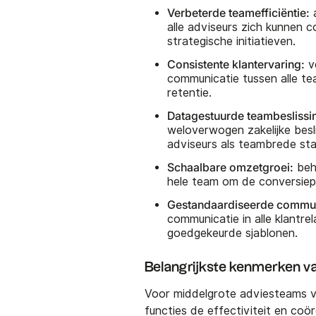
Verbeterde teamefficiëntie:
a
alle adviseurs zich kunnen 
strategische initiatieven.
Consistente klantervaring:
vo
communicatie tussen alle te
retentie.
Datagestuurde teambeslissi
weloverwogen zakelijke besl
adviseurs als teambrede stat
Schaalbare omzetgroei:
behe
hele team om de conversiepe
Gestandaardiseerde commun
communicatie in alle klantr
goedgekeurde sjablonen.
Belangrijkste kenmerken 
Voor middelgrote adviesteams v
functies de effectiviteit en coö