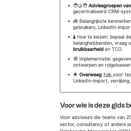
Adviesgroepen van
🧑‍🤝‍🧑
gecentraliseerd CRM-syste
🧰 Belangrijkste kenmerke
gebruikers, LinkedIn-impor
🧪 Hoe te kiezen: bepaal d
belanghebbenden, vraag o
bruikbaarheid
en TCO.
🧭 Implementatie: gegeve
ontwerpen en rolgebasee
Overweeg
🌟
folk
voor tea
LinkedIn-import, verrijking
Voor wie is deze gids 
Voor adviseurs die teams van 20
sector, consultancy of andere pr