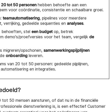
 20 tot 50 personen
hebben behoefte aan een
em voor coördinatie, consistentie en schaalbare groei.
teamautomatisering
n:
, pipelines voor meerdere
analyses
t, verrijking, gedeelde sequenties en
.
een budget
e behoeften, stel
op, betrek
de
m demo's/proefversies voor het team, vergelijk
samenwerkingspijplijnen
ns migreren/opschonen,
onboarding
rde
leveren.
ms van 20 tot 50 personen: gedeelde pijplijnen,
, automatisering en integraties.
bedoeld?
 tot 50 mensen aansturen, of dat nu in de financiële
ofessionele dienstverlening is, is een effectief Customer