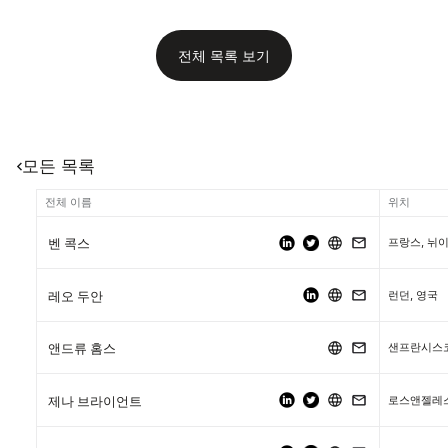
전체 목록 보기
모든 목록
전체 이름
위치
프랑스, 뉘
벤 콕스
런던, 영국
레오 두안
샌프란시스
앤드류 홈스
로스앤젤레
제나 브라이언트