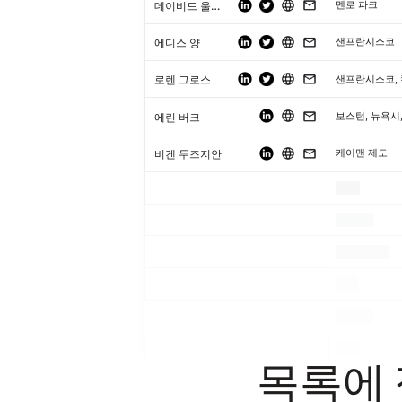
데이비드 울레비치
멘로 파크
에디스 양
샌프란시스코
로렌 그로스
에린 버크
비켄 두즈지안
케이맨 제도
.
.
.
.
.
.
.
.
.
.
.
.
목록에