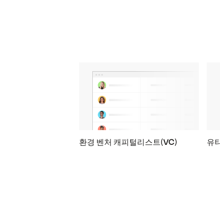
환경 벤처 캐피털리스트(VC)
유타