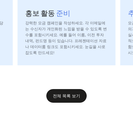
홍보 활동
준비
당
강력한 모금 캠페인을 작성하세요. 각 이메일에
모
요
는 수신자가 개인화된 느낌을 받을 수 있도록 변
의
수를 포함시키세요. 예를 들어 이름, 이전 투자
실
내역, 펀드명 등이 있습니다. 프레젠테이션 자료
적
나 데이터룸 링크도 포함시키세요. 눈길을 사로
함
잡도록 만드세요!
시
전체 목록 보기