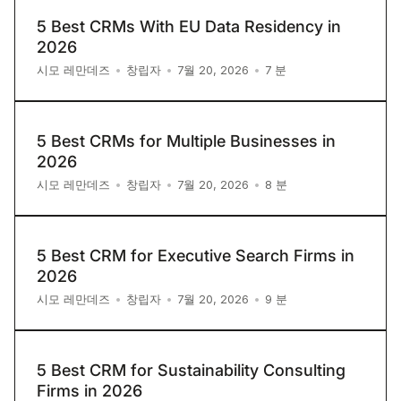
5 Best CRMs With EU Data Residency in
2026
7
분
시모 레만데즈
•
창립자
•
7월 20, 2026
•
5 Best CRMs for Multiple Businesses in
2026
8
분
시모 레만데즈
•
창립자
•
7월 20, 2026
•
5 Best CRM for Executive Search Firms in
2026
9
분
시모 레만데즈
•
창립자
•
7월 20, 2026
•
5 Best CRM for Sustainability Consulting
Firms in 2026