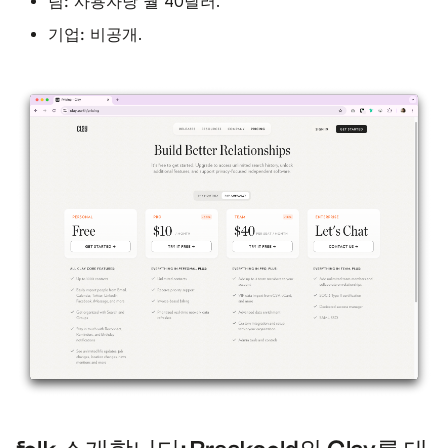
팀:
사용자당 월 40달러.
기업:
비공개.