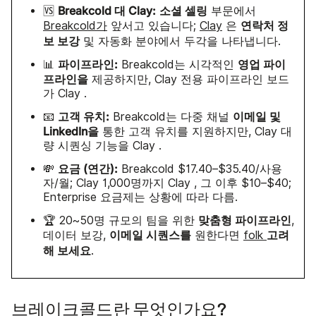
Breakcold 대 Clay:
소셜 셀링
🆚
부문에서
연락처 정
Breakcold가
앞서고 있습니다;
Clay
은
보 보강
및 자동화 분야에서 두각을 나타냅니다.
파이프라인:
영업 파이
📊
Breakcold는 시각적인
프라인을
제공하지만, Clay 전용 파이프라인 보드
가 Clay .
고객 유치:
이메일 및
📧
Breakcold는 다중 채널
LinkedIn을
통한 고객 유치를 지원하지만, Clay 대
량 시퀀싱 기능을 Clay .
요금 (연간):
💸
Breakcold $17.40–$35.40/사용
자/월; Clay 1,000명까지 Clay , 그 이후 $10–$40;
Enterprise 요금제는 상황에 따라 다름.
맞춤형 파이프라인
🏆 20~50명 규모의 팀을 위한
,
이메일 시퀀스를
고려
데이터 보강,
원한다면
folk
해 보세요
.
브레이크콜드란 무엇인가요?