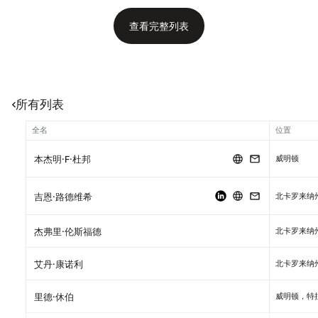
查看完整列表
所有列表
全名
位置
威明顿
本杰明·F·杜邦
北卡罗来纳
吉恩·路德维希
北卡罗来纳
杰弗里·伦斯福德
北卡罗来纳
艾丹·康诺利
威明顿，特
里德·休伯