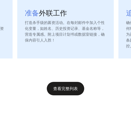
准备
外联工作
打造杀手级的募资活动。在每封邮件中加入个性
确
资
化变量，如姓名、历史投资记录、基金名称等，
何
营造专属感。附上项目计划书或数据室链接，确
为
保内容引人入胜！
条
控
查看完整列表