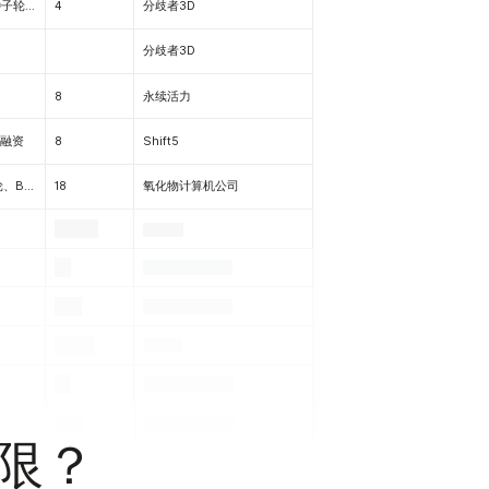
B轮融资、C轮融资、种子轮前融资
4
分歧者3D
分歧者3D
8
永续活力
轮融资
8
Shift5
种子前轮、种子轮、A轮、B轮、C轮、D轮
18
氧化物计算机公司
.
.
.
.
.
.
.
.
.
.
.
限？