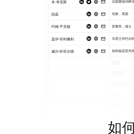
本·考克斯
法国塞纳河畔
段磊
伦敦，英国
约翰·平克顿
苏黎世，瑞士
盖伊·菲利佩利
马里兰州巴尔
威尔·科菲尔德
.
.
.
.
.
.
.
.
.
.
.
.
如