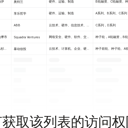
讷伊
硬件、运输、制造
奥特兰
硬件、运输、制造
A系列、B系列、C系列
享乐哲学
云技术、硬件、信息技术、物联网（IoT）、软件
C系列，D系列
ABB
的摩市
网络安全、硬件、软件、交通运输
种子轮，A轮融资，B
Squadra Ventures
加利福尼亚州洛杉矶市
云技术、计算机、企业、硬件、信息技术、软件
暴动创投
.
.
.
.
.
.
.
.
.
.
.
.
.
.
.
.
.
.
何获取该列表的访问权