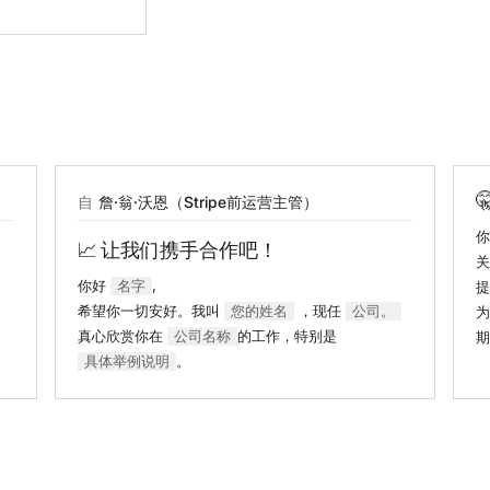
自
詹·翁·沃恩（Stripe前运营主管）
📈 让我们携手合作吧！
关
你好
名字
,
提
希望你一切安好。我叫
您的姓名
，现任
公司。
为
真心欣赏你在
公司名称
的工作，特别是
期
具体举例说明
。