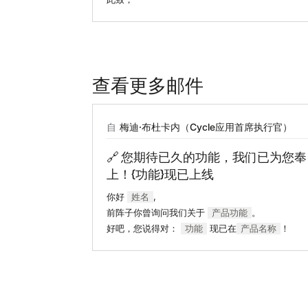
查看更多邮件
自
梅迪·布杜卡内（Cycle应用首席执行官）
🔗 您期待已久的功能，我们已为您奉
上！{功能}现已上线
你好
姓名
,
前阵子你曾询问我们关于
产品功能
。
好吧，您说得对：
功能
现已在
产品名称
！