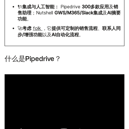
集成与人工智能：
300多款应用
销
🔌
Pipedrive
及
售助理
GWS/M365/Slack集成
AI摘要
；Nutshell
及
功能
。
考虑
提供可定制的销售流程
联系人同
🚀
folk
，它
、
步/增强功能
AI自动化流程
以及
。
什么是Pipedrive？