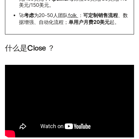
美元/150美元。
考虑
可定制销售流程
🚀
为20-50人团队
folk
：
、数
单用户月费20美元
据增强、自动化流程；
起。
什么是Close ？