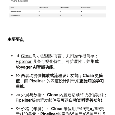
主要要点
📊
Close
对小型团队而言，关闭操作很简单；
集成
Pipeliner
具备可视化特性、可扩展性，并
Voyager AI智能功能
。
拖放式流程设计功能
Close 更简
🧭 两者均提供
；
便
更陡峭的学习
，而 Pipeliner 的深度设计则带来
曲线
。
Close
📣 外展与数据：
内置通话/邮件/短信功能；
iner
自动资料完善功能
Pipel
提供群发邮件及可选
。
Close
💸 价格（年度）：
每位用户49美元/99美
Pipeliner
元/139美元；
每席位65美元/85美元/115