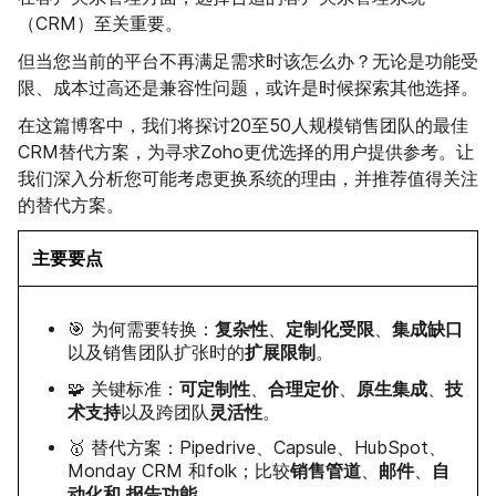
（CRM）至关重要。
但当您当前的平台不再满足需求时该怎么办？无论是功能受
限、成本过高还是兼容性问题，或许是时候探索其他选择。
在这篇博客中，我们将探讨20至50人规模销售团队的最佳
CRM替代方案，为寻求Zoho更优选择的用户提供参考。让
我们深入分析您可能考虑更换系统的理由，并推荐值得关注
的替代方案。
主要要点
复杂性
定制化受限
集成缺口
🎯 为何需要转换：
、
、
扩展限制
以及销售团队扩张时的
。
可定制性
合理定价
原生集成
技
🧩 关键标准：
、
、
、
术支持
灵活性
以及跨团队
。
🥇 替代方案：Pipedrive、Capsule、HubSpot、
销售管道
邮件
自
Monday CRM 和folk；比较
、
、
动化和
报告功能
。