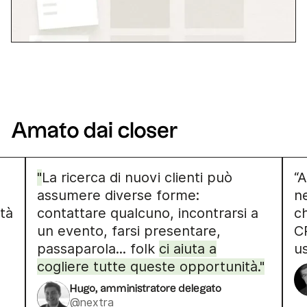
Amato dai closer
"
La ricerca di nuovi clienti può
“A
assumere diverse forme:
ne
ità
contattare qualcuno, incontrarsi a
ch
un evento, farsi presentare,
C
passaparola... folk
ci aiuta a
u
cogliere tutte queste opportunità."
Hugo, amministratore delegato
@nextra