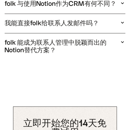
folk 与使用Notion作为CRM有何不同？
据清除、提醒功能、交互时间线及报告生成等功
folk 。它提供专属的联系人视图和企业视图、活动
能，助您减少维护时间，更多精力推动交易进展。
时间线、任务与提醒功能，以及情境化协作。更
我能直接folk给联系人发邮件吗？
新、邮件和后续跟进由此形成一条连续的工作流。
是的。您folk发送
个性化批量邮件
和邮件序列，与
团队成员协作编辑草稿，并且无需离开CRM系统
folk 能成为联系人管理中脱颖而出的
或导出任何内容即可选择发件人。
Notion替代方案？
folk 简洁界面与强大自动化功能folk 。单次点击
即可实现数据捕获、增强处理、共享管道、邮件序
列及团队协作，所有功能汇聚于此。当Notion开始
显得像权宜之计时，folk便成为轻松可扩展的升级
之选。
立即开始您的14天免