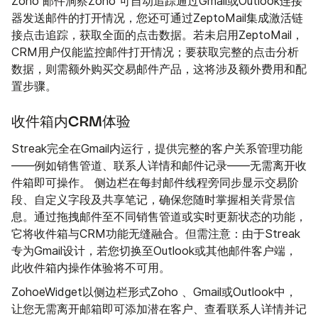
Zoho 邮件洞察Zoho 可自动追踪通过Gmail或Outlook连接
器发送邮件的打开情况，您还可通过ZeptoMail集成激活链
接点击追踪，获取全面的点击数据。若未启用ZeptoMail，
CRM用户仅能监控邮件打开情况；要获取完整的点击分析
数据，则需额外购买交易邮件产品，这将涉及额外费用和配
置步骤。
收件箱内CRM体验
Streak完全在Gmail内运行，提供完整的客户关系管理功能
——例如销售管道、联系人详情和邮件记录——无需离开收
件箱即可操作。 侧边栏在每封邮件线程旁同步显示交易阶
段、自定义字段及共享笔记，确保您随时掌握相关背景信
息。通过拖拽邮件至不同销售管道或实时更新状态的功能，
它将收件箱与CRM功能无缝融合。但需注意：由于Streak
专为Gmail设计，若您切换至Outlook或其他邮件客户端，
此收件箱内操作体验将不可用。
ZohoeWidget以侧边栏形式Zoho 、Gmail或Outlook中，
让您无需离开邮箱即可添加潜在客户、查看联系人详情并记