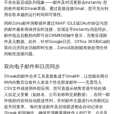
不存在延迟或队列现象——邮件及对话更新会instantly 您
的收件箱和Streak界面。通过直接连接Gmail，您可充分利
用谷歌卓越的运行时间和可靠性。
同样Zoho邮件洞察插件通过IMAP IDLE或OAuth协议与您
的邮件服务商保持实时连接，实现近乎instantly消息同步。
邮件抵达后数秒内即可在CRM时间轴中显示，完整呈现附
件及元数据。此外，针对Google日历、Office 365和iCal的
双向日历同步功能即时生效，Zoho试机制能有效处理任何
间歇性连接问题。
双向电子邮件和日历同步
Streak的邮件合并工具直接集成于Gmail中，让您能在两分
钟内向数百位收件人发送个性化群发邮件——无需导入
CSV文件或使用外部应用。您可直接从销售管道中轻松插
入自定义变量（如姓名、公司名称和交易数据），在同一邮
件线程内安排自动跟进序列，并对邮件主题进行A/B测试以
提升回复率。 每封发送邮件及后续跟进都会自动记录在
Streak 时间轴中，确保您清晰掌握收件人的打开、点击及