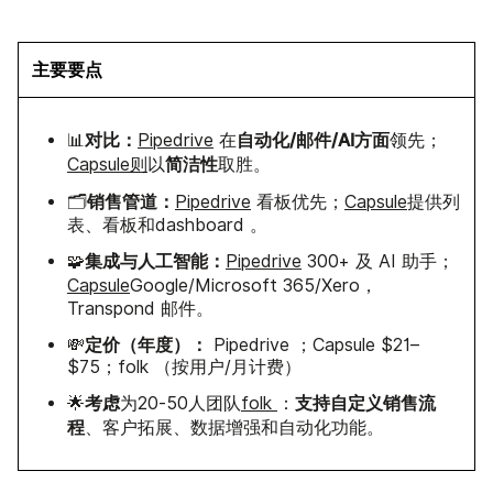
主要要点
对比：
自动化/邮件/AI方面
📊
Pipedrive
在
领先；
简洁性
Capsule则
以
取胜。
销售管道：
🗂️
Pipedrive
看板优先；
Capsule
提供列
表、看板和dashboard 。
集成与人工智能：
🧩
Pipedrive
300+ 及 AI 助手；
Capsule
Google/Microsoft 365/Xero，
Transpond 邮件。
定价（年度）：
💸
Pipedrive ；Capsule $21–
$75；folk （按用户/月计费）
考虑
支持自定义销售流
🌟
为20-50人团队
folk
：
程
、客户拓展、数据增强和自动化功能。