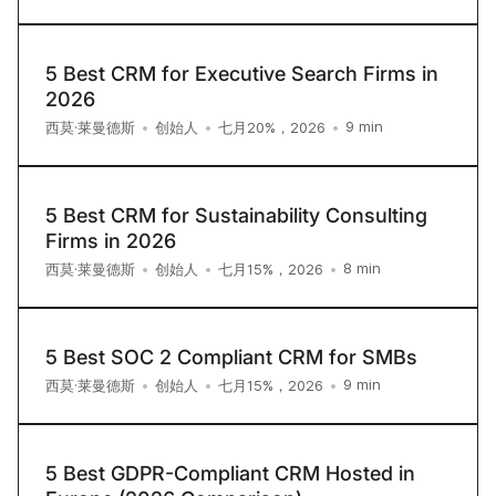
5 Best CRM for Executive Search Firms in
2026
9
min
西莫·莱曼德斯
•
创始人
•
七月20%，2026
•
5 Best CRM for Sustainability Consulting
Firms in 2026
8
min
西莫·莱曼德斯
•
创始人
•
七月15%，2026
•
5 Best SOC 2 Compliant CRM for SMBs
9
min
西莫·莱曼德斯
•
创始人
•
七月15%，2026
•
5 Best GDPR-Compliant CRM Hosted in