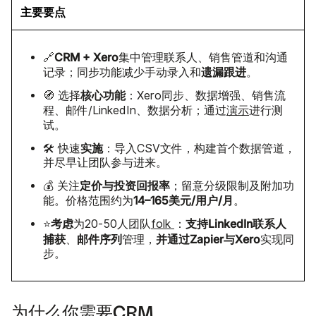
主要要点
CRM + Xero
🔗
集中管理联系人、销售管道和沟通
遗漏跟进
记录；同步功能减少手动录入和
。
核心功能
🧭 选择
：Xero同步、数据增强、销售流
程、邮件/LinkedIn、数据分析；通过
演示
进行测
试。
实施
🛠 快速
：导入CSV文件，构建首个数据管道，
并尽早让团队参与进来。
定价与投资回报率
💰 关注
；留意分级限制及附加功
14–165美元/用户/月
能。价格范围约为
。
考虑
支持LinkedIn联系人
⭐
为20-50人团队
folk
：
捕获
邮件序列
并通过Zapier与Xero
、
管理，
实现同
步。
为什么你需要CRM