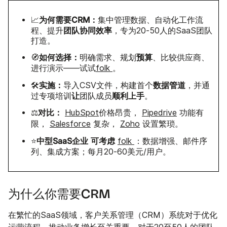
为何需要CRM：
📈
集中管理数据、自动化工作流
团队协同效率
程、提升
，专为20-50人的SaaS团队
打造。
如何选择：
预算
🧭
明确需求、规划
、比较供应商、
进行演示——试试
folk
。
实施：
数据管道
🛠️
导入CSV文件，构建首个
，并通
让
顺利上手
过专项培训
团队成员
。
对比：
⚖️
HubSpot
价格昂贵，
Pipedrive
功能有
限，
Salesforce
复杂，
Zoho
设置繁琐。
中型SaaS企业
可考虑
⭐
folk
：数据增强、邮件序
列、集成方案；每月20-60美元/用户。
为什么你需要CRM
在繁忙的SaaS领域，客户关系管理（CRM）系统对于优化