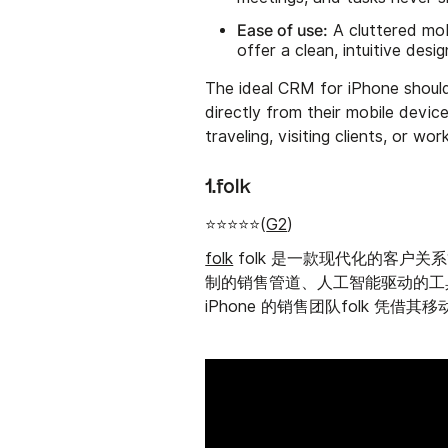
Ease of use:
A cluttered mob
offer a clean, intuitive desig
The ideal CRM for iPhone should
directly from their mobile devic
traveling, visiting clients, or wo
1.folk
⭐⭐⭐⭐⭐(
G2
)
folk
folk 是一款现代化的客户
制的销售管道、人工智能驱动的工
iPhone 的销售团队folk 