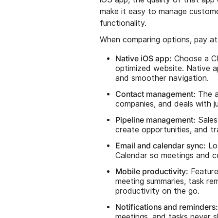
make it easy to manage customer
functionality.
When comparing options, pay att
Native iOS app:
Choose a CR
optimized website. Native a
and smoother navigation.
Contact management:
The a
companies, and deals with j
Pipeline management:
Sales
create opportunities, and t
Email and calendar sync:
Loo
Calendar so meetings and 
Mobile productivity:
Feature
meeting summaries, task rem
productivity on the go.
Notifications and reminders
meetings, and tasks never sl