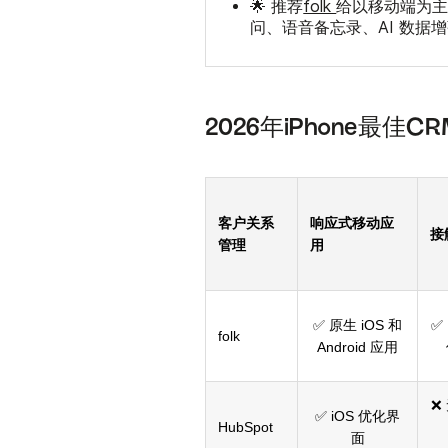
🌟 推荐
folk
给以移动端为主的
问、语音备忘录、AI 数据
2026年iPhone最佳C
客户关系
响应式移动应
接
管理
用
✅ 原生 iOS 和
✅
folk
Android 应用
❌
✅ iOS 优化界
HubSpot
面