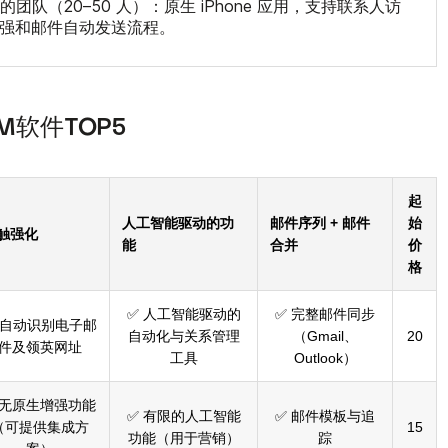
团队（20–50 人）：原生 iPhone 应用，支持联系人访
增强和邮件自动发送流程。
RM软件TOP5
起
人工智能驱动的功
邮件序列 + 邮件
始
触强化
能
合并
价
格
✅ 人工智能驱动的
✅ 完整邮件同步
 自动识别电子邮
自动化与关系管理
（Gmail、
20
件及领英网址
工具
Outlook）
 无原生增强功能
✅ 有限的人工智能
✅ 邮件模板与追
（可提供集成方
15
功能（用于营销）
踪