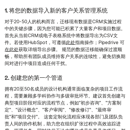
1. 将您的数据导入新的客户关系管理系统
对于20-50人的机构而言，迁移现有数据是CRM实施过程
中的关键步骤，因为您可能已积累了大量客户和项目数据。
首先从当前CRM或电子表格系统中将数据导出为CSV文
件。若使用HubSpot，可遵循
此处
指南操作；Pipedrive 可
在此处
获取详细导出步骤。 规范的数据迁移能确保过渡顺
畅，帮助所有团队成员维持客户关系的连续性，避免切换期
间对进行中项目造成任何干扰。
2. 创建您的第一个管道
拥有20至50名成员的设计机构通常面临复杂的项目工作流
程，需要兼顾多学科协作与多级审批环节。建议首先创建与
典型项目阶段对应的流程节点，例如"初步咨询"、"方案制
定"、"设计概念"、"客户审阅"、"修改修订"、"最终审
批"和"项目交付"。 这套定制化流程应体现各部门及团队负
责人间的协作机制，助力您在组织扩张过程中高效追踪进