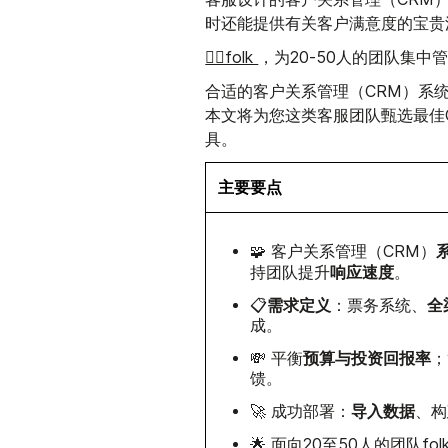
时还能提供有关客户满意度的宝贵
👉🏼folk
，为20-50人的团队集中
合适的客户关系管理（CRM）系
本文将为您这类客服团队甄选最佳
具。
主要要点
🧩 客户关系管理（CRM）
响应速度
持团队提升
。
需求定义
全
📋
：票务系统、
成。
预算与投资回报率
💸 平衡
；
馈。
导入数据
🚀 成功部署：
、构
🌟 面向20至50人的团队
fol